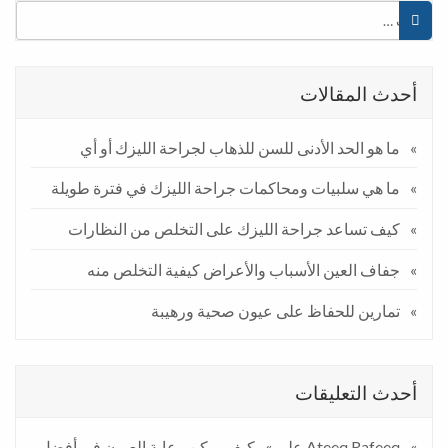
أحدث المقالات
ما هو الحد الأدنى للسن للذهاب لجراحة الليزك أو أي
ما هي سلبيات ومحاكمات جراحة الليزك في فترة طويلة
كيف تساعد جراحة الليزك على التخلص من النظارات
جفاف العين الأسباب والأعراض كيفية التخلص منه
تمارين للحفاظ على عيون صحية ورهيبة
أحدث التعليقات
Ateeq Rafeeq
على
كيف يمكن رعاية العيون في أفضل