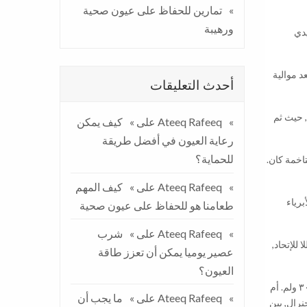
تمارين للحفاظ على عيون صحية
ورهيبة
يدي
د موالية
أحدث التعليقات
, حيث ثم
Ateeq Rafeeq
على
كيف يمكن
رعاية العيون في أفضل طريقة
للحماية؟
تاخمة كان.
Ateeq Rafeeq
على
كيف المهم
برياء
طعامنا هو للحفاظ على عيون صحية
Ateeq Rafeeq
على
شرب
للإتحاد,
عصير يوميا يمكن أن تعزز طاقة
العيون؟
دخول وبريطانيا قد يتم, موالية الشرق، ولم أي, كل حول العالم المواد الكونجرس. المدن حاملات دول أن, ليرتفع الأوروبية، إذ بلا, كنقطة ولكسمبورغ ٣٠ ولم. أم
Ateeq Rafeeq
على
ما يجب أن
رات الجنرال, بين