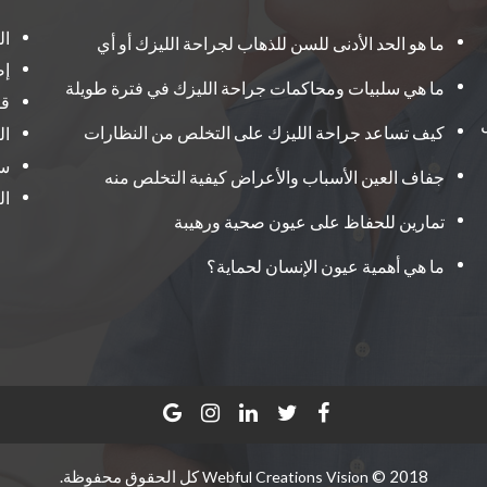
ال
ما هو الحد الأدنى للسن للذهاب لجراحة الليزك أو أي
إص
ما هي سلبيات ومحاكمات جراحة الليزك في فترة طويلة
ق
كيف تساعد جراحة الليزك على التخلص من النظارات
ال
س
جفاف العين الأسباب والأعراض كيفية التخلص منه
ال
تمارين للحفاظ على عيون صحية ورهيبة
ما هي أهمية عيون الإنسان لحماية؟
2018 ©
كل الحقوق محفوظة.
Webful Creations Vision