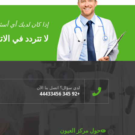
إذا كان لديك أي أسئل
لا تتردد في ال
لدي سؤال؟ اتصل بنا الآن
+92 345 44433456
حول مركز العيون