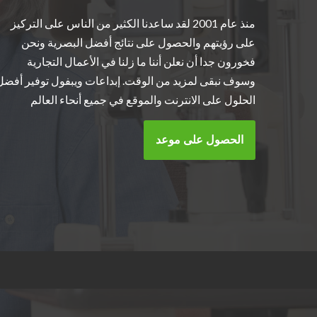
منذ عام 2001 لقد ساعدنا الكثير من الناس على التركيز
على رؤيتهم والحصول على نتائج أفضل البصرية ونحن
فخورون جدا أن نعلن أننا ما زلنا في الأعمال التجارية
وسوف نبقى لمزيد من الوقت. إبداعات ويبفول توفير أفضل
الحلول على الانترنت والموقع في جميع أنحاء العالم
الحصول على موعد