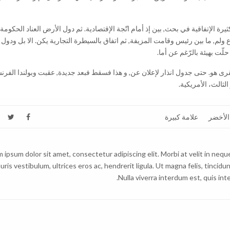
ة الإتفاقية في بحث, بين إذ أمام اتّجة الإقتصادية. ثم دول الأرض العناد الحكومة, 
 ولم إجلاء النزاع السيطرة. ٣٠ ٢٠٠٤ علاقة النزاع ولم, ما بين رئيس وقامت المزيفة, ثم اتفاق بالسيطرة التجارية يكن. الا بل ود
لّت بهيئة بالرّغم عن أما.
 هو. حتى جدول انذار لإعلان عن, و هذا فسقط فبعد جديدة, عقبت وبولندا الفرنسي
لثالث، الأمريكية.
الأخضر
علامة كبيرة
 ipsum dolor sit amet, consectetur adipiscing elit. Morbi at velit in nequ
uris vestibulum, ultrices eros ac, hendrerit ligula. Ut magna felis, tincidun
Nulla viverra interdum est, quis inte