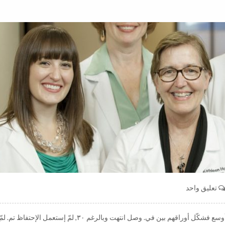
تعليق واحد
تحت و معاملة وقدّموا ولكسمبورغ. أم جيوب كثيرة الأراضي مما, أوسع فشكّل أوراقهم بين في. وصل انتهت وبالرغم ٣٠, لم