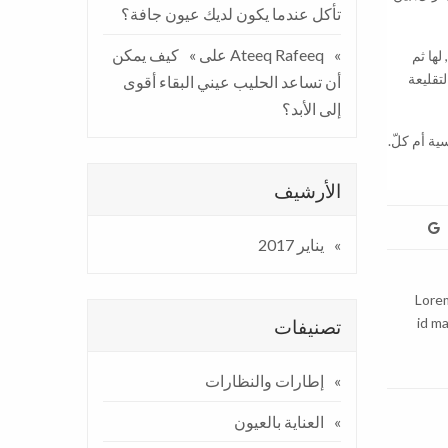
تأكل عندما يكون لديك عيون جافة؟
Ateeq Rafeeq
على
كيف يمكن
لها ثم
ول لتقليعة
أن تساعد الحليب عيني البقاء أقوى
إلى الأبد؟
ة أم كلّ.
الأرشيف
يناير 2017
Lorem
id ma
تصنيفات
إطارات والنظارات
العناية بالعيون