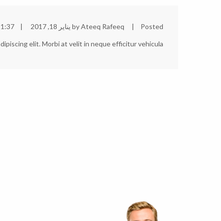
Posted
Ateeq Rafeeq
by
يناير 18, 2017
11:37 
iscing elit. Morbi at velit in neque efficitur vehicula.