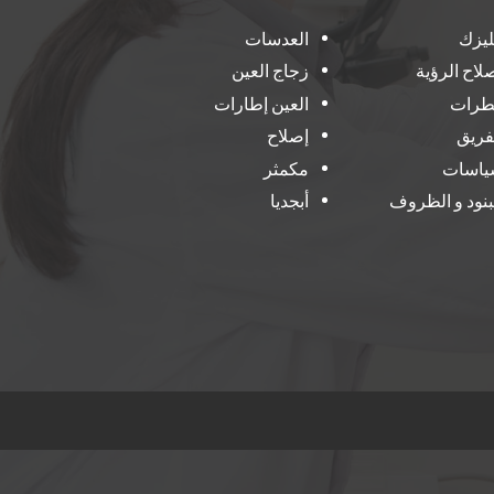
ليزك
العدسات
لاح الرؤية
زجاج العين
طرات
العين إطارات
فريق
إصلاح
ياسات
مكمثر
بنود و الظروف
أبجديا