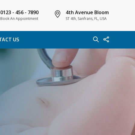
0123 - 456 - 7890
4th Avenue Bloom
Book An Appointment
ST 4th, Sanfrans, FL, USA
TACT US