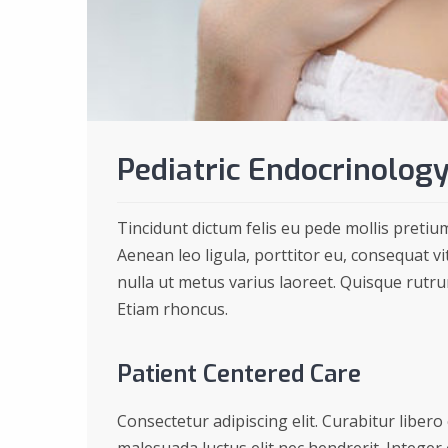
Pediatric Endocrinolog
Tincidunt dictum felis eu pede mollis pretiu
Aenean leo ligula, porttitor eu, consequat vit
nulla ut metus varius laoreet. Quisque rutrum
Etiam rhoncus.
Patient Centered Care
Consectetur adipiscing elit. Curabitur libero 
malesuada luctus elit nec hendrerit. Integer ex