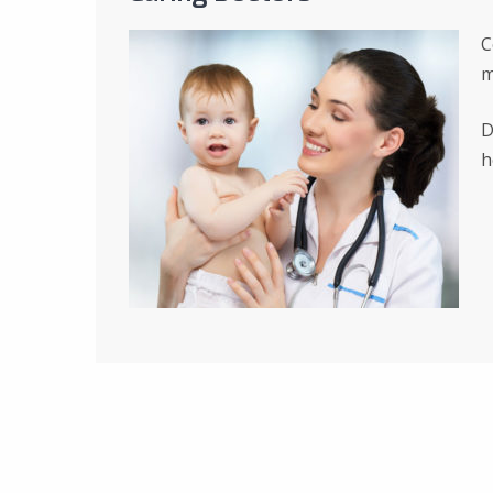
C
m
D
h