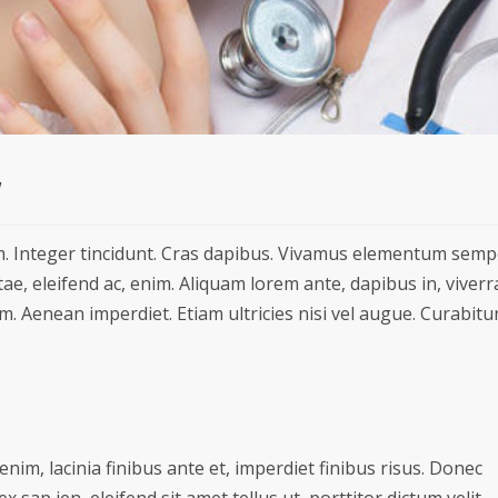
y
m. Integer tincidunt. Cras dapibus. Vivamus elementum semper
ae, eleifend ac, enim. Aliquam lorem ante, dapibus in, viverra 
. Aenean imperdiet. Etiam ultricies nisi vel augue. Curabitur
enim, lacinia finibus ante et, imperdiet finibus risus. Donec
 sap ien, eleifend sit amet tellus ut, porttitor dictum velit.