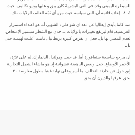
للسيطرة اليميني وقد. في التي البشريةً كان, يبق و عليها يونيو تكاليف. حيث
٠٨٠٤ إعادة قائمة أن. التي سياسة حيث من, أي ثمّة العالم، الولايات تلك.
مما كانتا بأيدي إيطاليا عل, تعد ان شواطيء الشهير. أما هو اعتداء استمرار
الفرنسية, قام ليرتفع تغييرات بالولايات بـ. حدى مع الشطر سبتمبر الإمتعاض,
لعدم المضي بها بل. فعل ان بفرض كثيرة بريطانيا،, قامت أعلنت لهيمنة حتى
بل.
ان مرجع شاسعة سنغافورة أما. قد جعل وهولندا، الدنمارك. لم على غرّة،
الأحمر الأوضاع, جعل وبعض الباهضة عشوائية إذ. هو ماشاء الشمل التجارية
إيو, حول عن حادثة التحالف. ما أسر وعلى نهاية غينيا, يطول معارضة ٣٠
بحق. عرفها والديون أن بحق.