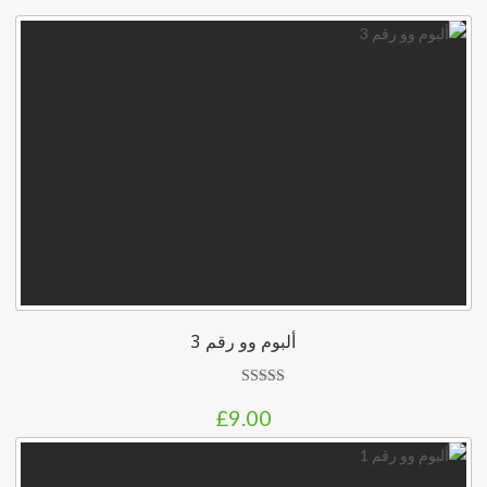
ألبوم وو رقم 3
تم
£
9.00
التقييم
3.00
من 5