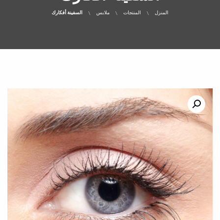
المنزل
المنتجات
ملابس
السفينة أفكارك
تخفيض السعر!