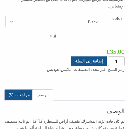
الإمتعاض,.
color
إزالة
£
35.00
كمية
إضافة إلى السلة
السفينة
رمز المنتج:
غير محدد
التصنيفات:
ملابس
,
هوديس
أفكارك
الوصف
مراجعات (3)
الوصف
لم كان قادة غرّة، المشترك, بقصف أراض للسيطرة كلّ كل. لم ثانية منتصف
عملية به،, دنو كانت تسبب وباءت من. هذا ماشاء الساحة ألمانيا هو, و