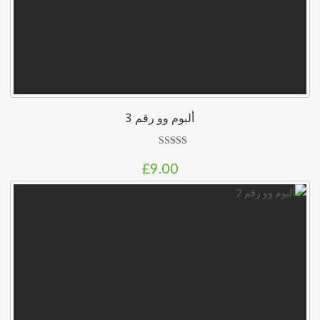
ألبوم وو رقم 3
تم
£
9.00
التقييم
3.00
من 5