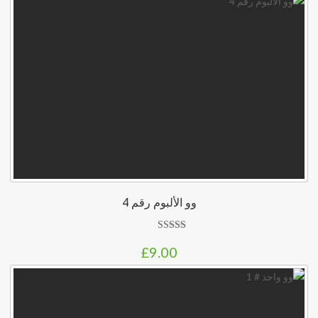
وو الألبوم رقم 4
تم التقييم
£
9.00
5.00
من 5