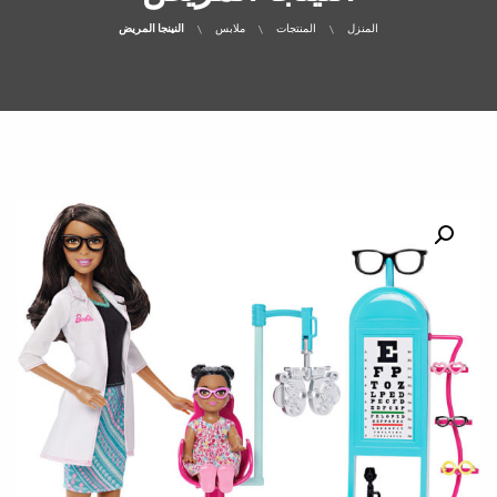
المنزل
المنتجات
ملابس
النينجا المريض