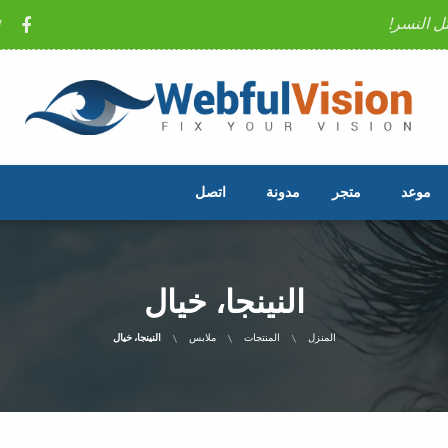
ل النسر!
موعد
متجر
مدونة
اتصل
النينجا، خيال
المنزل
المنتجات
ملابس
النينجا، خيال