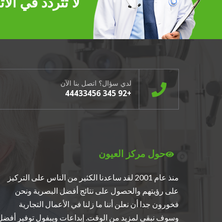
لا تتردد في ال
لدي سؤال؟ اتصل بنا الآن
+92 345 44433456
حول مركز العيون
منذ عام 2001 لقد ساعدنا الكثير من الناس على التركيز
على رؤيتهم والحصول على نتائج أفضل البصرية ونحن
فخورون جدا أن نعلن أننا ما زلنا في الأعمال التجارية
وسوف نبقى لمزيد من الوقت. إبداعات ويبفول توفير أفضل