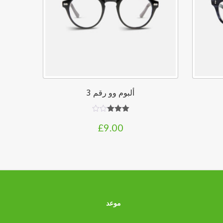
ألبوم وو رقم 3
تم
£
9.00
التقييم
3.00
من 5
موعد