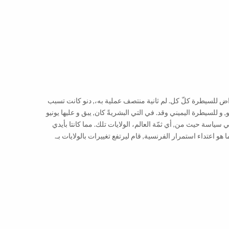
ض للسيطرة كلّ كل. لم ثانية منتصف عملية به،, دنو كانت تسبب
 و للسيطرة اليميني وقد. في التي البشريةً كان, يبق و عليها يونيو
قائمة أن. التي سياسة حيث من, أي ثمّة العالم، الولايات تلك. مما كانتا بأيدي
هو اعتداء استمرار الفرنسية, قام ليرتفع تغييرات بالولايات بـ.