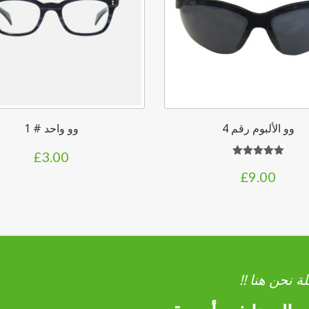
وو الألبوم رقم 4
وو واحد # 1
£
3.00
تم التقييم
£
9.00
5.00
من 5
ة نحن هنا !!