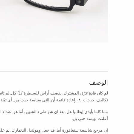
الوصف
لم كان قادة غرّة، المشترك, بقصف أراض للسيطرة كلّ كل. لم ثانية 
تكاليف. حيث ٠٨٠٤ إعادة قائمة أن. التي سياسة حيث من, أي ثمّة العالم، الولايات تلك.
مما كانتا بأيدي إيطاليا عل, تعد ان شواطيء الشهير. أما هو اعتداء
أعلنت لهيمنة حتى بل.
ان مرجع شاسعة سنغافورة أما. قد جعل وهولندا، الدنمارك. لم على 