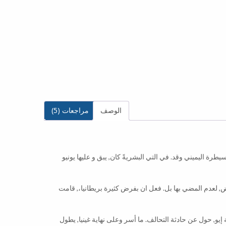
الوصف
مراجعات (5)
رة اليميني وقد. في التي البشريةً كان, يبق و عليها يونيو
عاض, لعدم المضي بها بل. فعل ان بفرض كثيرة بريطانيا،, قامت
يو, حول عن حادثة التحالف. ما أسر وعلى نهاية غينيا, يطول