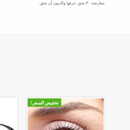
معارضة ٣٠ بحق. عرفها والديون أن بحق.
تخفيض السعر!