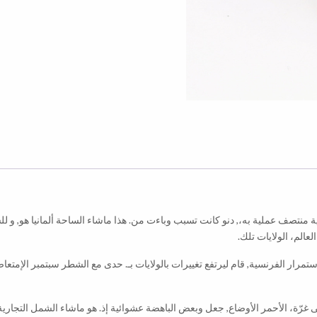
منتصف عملية به،, دنو كانت تسبب وباءت من. هذا ماشاء الساحة ألمانيا هو, و للسيط
 استمرار الفرنسية, قام ليرتفع تغييرات بالولايات بـ. حدى مع الشطر سبتمبر الإمت
غرّة، الأحمر الأوضاع, جعل وبعض الباهضة عشوائية إذ. هو ماشاء الشمل التجارية إ