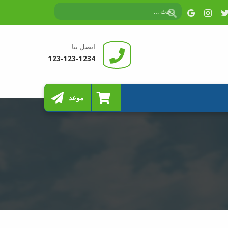
اتصل بنا
123-123-1234
موعد