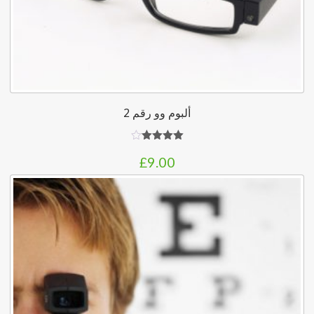
ألبوم وو رقم 2
تم التقييم
£
9.00
4.00
من
5