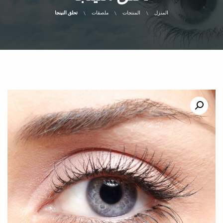
المنزل
المنتجات
ملصقات
تحلق النينجا
تخفيض السعر!