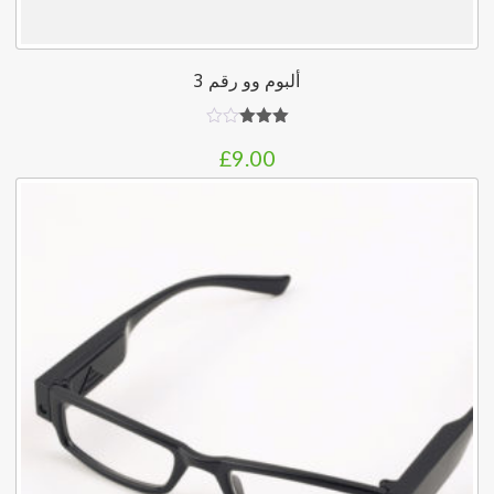
ألبوم وو رقم 3
تم
£
9.00
التقييم
3.00
من 5