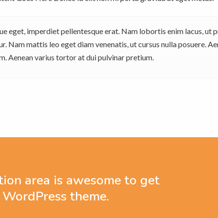
neque eget, imperdiet pellentesque erat. Nam lobortis enim lacus, u
ur. Nam mattis leo eget diam venenatis, ut cursus nulla posuere. A
. Aenean varius tortor at dui pulvinar pretium.
tion area is awesome to get
r WordPress theme.