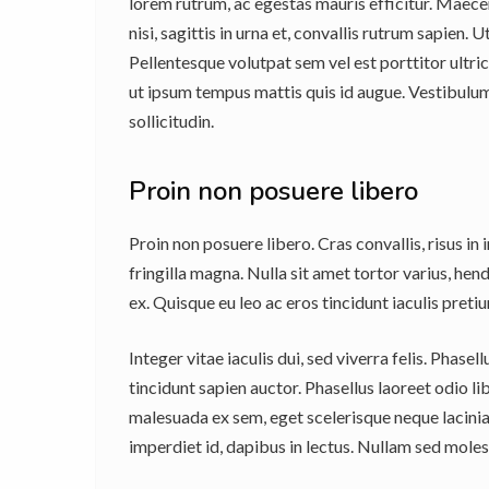
lorem rutrum, ac egestas mauris efficitur. Maecen
nisi, sagittis in urna et, convallis rutrum sapien.
Pellentesque volutpat sem vel est porttitor ultric
ut ipsum tempus mattis quis id augue. Vestibulum 
sollicitudin.
Proin non posuere libero
Proin non posuere libero. Cras convallis, risus in
fringilla magna. Nulla sit amet tortor varius, hendr
ex. Quisque eu leo ac eros tincidunt iaculis preti
Integer vitae iaculis dui, sed viverra felis. Phas
tincidunt sapien auctor. Phasellus laoreet odio li
malesuada ex sem, eget scelerisque neque lacinia s
imperdiet id, dapibus in lectus. Nullam sed mole