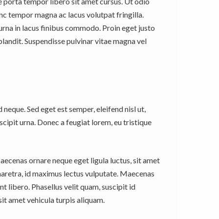
e porta tempor libero sit amet cursus. Ut odio
 Nunc tempor magna ac lacus volutpat fringilla.
t urna in lacus finibus commodo. Proin eget justo
blandit. Suspendisse pulvinar vitae magna vel
 neque. Sed eget est semper, eleifend nisl ut,
suscipit urna. Donec a feugiat lorem, eu tristique
Maecenas ornare neque eget ligula luctus, sit amet
 pharetra, id maximus lectus vulputate. Maecenas
t libero. Phasellus velit quam, suscipit id
it amet vehicula turpis aliquam.