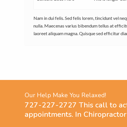
Nam in dui felis. Sed felis lorem, tincidunt vel 
nulla. Maecenas varius bibendum tellus at efficit
laoreet aliquam magna. Quisque sed efficitur diam
Our Help Make You Relaxed!
727-227-2727 This call to ac
appointments. In Chiropracto