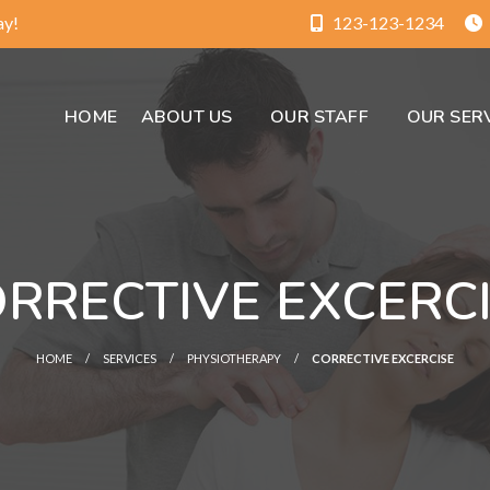
ay!
123-123-1234
HOME
ABOUT US
OUR STAFF
OUR SER
RRECTIVE EXCERC
HOME
SERVICES
PHYSIOTHERAPY
CORRECTIVE EXCERCISE