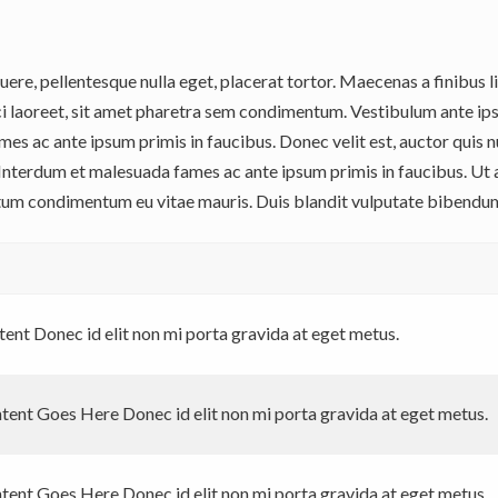
suere, pellentesque nulla eget, placerat tortor. Maecenas a finibus l
rci laoreet, sit amet pharetra sem condimentum. Vestibulum ante ipsu
s ac ante ipsum primis in faucibus. Donec velit est, auctor quis nu
s. Interdum et malesuada fames ac ante ipsum primis in faucibus. U
ctum condimentum eu vitae mauris. Duis blandit vulputate bibendu
tent Donec id elit non mi porta gravida at eget metus.
ntent Goes Here Donec id elit non mi porta gravida at eget metus.
ntent Goes Here Donec id elit non mi porta gravida at eget metus.