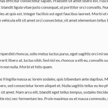
as efficitur consectetur sapien. Praesent sit amet libero est. Fusc
 Ut blandit ligula vitae justo consequat, ut porttitor orci convallis.
ies at quis est. Integer facilisis est eget faucibus laoreet. Morbi e
vehicula elit sit amet orci consectetur, sit amet elementum tellus 
 imperdiet rhoncus, odio metus luctus purus, eget sagittis orci mi sed
erit libero at, luctus nibh. Sed nisl ex, rhoncus a elit eu, convallis 
um non nulla. Morbi et felis quam.
ellus fringilla massa ac lorem sodales, quis bibendum ante dapibus. 
bero, sed consectetur lorem aliquet et. Nulla sagittis tellus eu leo
it amet. Nam arcu elit, blandit eget tellus tempus, sodales tincidun
stie nisi, nec fermentum leo. Proin maximus ex et massa commodo, s