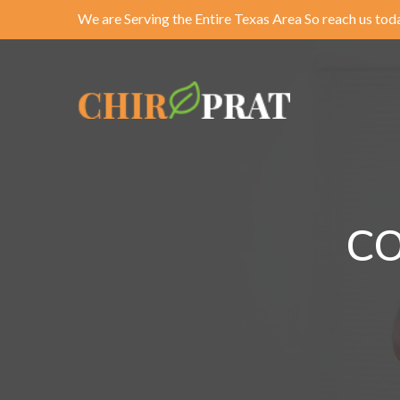
We are Serving the Entire Texas Area So reach us tod
CO