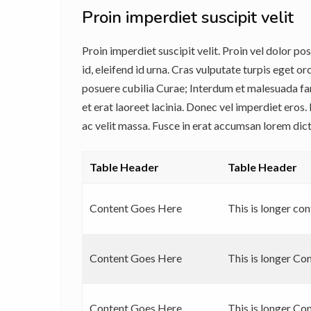
Proin imperdiet suscipit velit
Proin imperdiet suscipit velit. Proin vel dolor po
id, eleifend id urna. Cras vulputate turpis eget o
posuere cubilia Curae; Interdum et malesuada fame
et erat laoreet lacinia. Donec vel imperdiet ero
ac velit massa. Fusce in erat accumsan lorem di
Table Header
Table Header
Content Goes Here
This is longer con
Content Goes Here
This is longer Co
Content Goes Here
This is longer Co