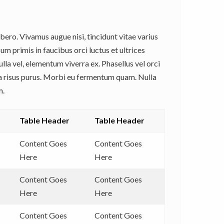
ibero. Vivamus augue nisi, tincidunt vitae varius
m primis in faucibus orci luctus et ultrices
lla vel, elementum viverra ex. Phasellus vel orci
t a risus purus. Morbi eu fermentum quam. Nulla
m.
Table Header
Table Header
Content Goes
Content Goes
Here
Here
Content Goes
Content Goes
Here
Here
Content Goes
Content Goes